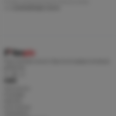
É Criador e precisa de suporte? Entre em contato
com
contato@fanpix.com.br
Fique conectado conosco! Siga-nos em qualquer uma dessas
plataformas
SOBRE
Termos de Uso
Privacidade
Sobre Nós
Como funciona
Transparência