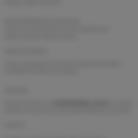
MISSÃO, VISÃO E VALORES
NOSSA ABORDAGEM À SEGURANÇA
Estamos comprometidos em criar a plataforma de
mídia social mais segura do mundo.
NOSSOS CRIADORES
Somos uma plataforma inclusiva, que abriga uma grande
variedade de criadores de conteúdo.
IMPRENSA
Entre em contato com
contato@fanpix.com.br
em caso de
dúvidas e um membro de nossa equipe analisará sua consulta.
SUPORTE