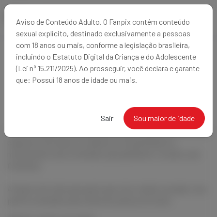
Aviso de Conteúdo Adulto. O Fanpix contém conteúdo
sexual explicito, destinado exclusivamente a pessoas
com 18 anos ou mais, conforme a legislação brasileira,
incluindo o Estatuto Digital da Criança e do Adolescente
Sobre Nós
(Lei nº 15.211/2025). Ao prosseguir, você declara e garante
que: Possui 18 anos de idade ou mais.
Sair
Sou maior de idade
Somos a plataforma de assinatura para maiores de 18 anos que
capacita e encoraja os criadores a compartilharem e
monetizarem seus conteúdos para ganharem o mundo, sem
fronteiras.
A Fanpix tem tudo para quem quer criar, vender e escalar o seu
perfil e conteúdos para onde nem pensou em estar.